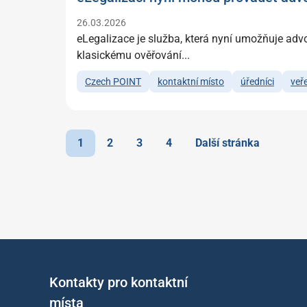
26.03.2026
eLegalizace je služba, která nyní umožňuje adv
klasickému ověřování...
Czech POINT
kontaktní místo
úředníci
veř
1
2
3
4
Další stránka
Kontakty pro kontaktní
místa