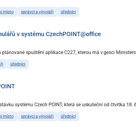
í místo
správci a vývojáři
úředníci
rmulářů v systému CzechPOINT@office
plánované spuštění aplikace C227, kterou má v gesci Ministerstvo
ři
úředníci
POINT
ávku systému Czech POINT, která se uskuteční od čtvrtka 18. 6.
í místo
správci a vývojáři
úředníci