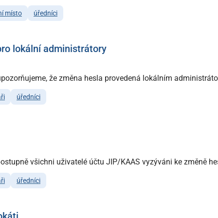
í místo
úředníci
o lokální administrátory
l upozorňujeme, že změna hesla provedená lokálním administrát
ři
úředníci
ostupně všichni uživatelé účtu JIP/KAAS vyzýváni ke změně hesl
ři
úředníci
okáti