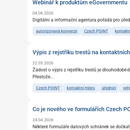
Webinář k produktům eGovernmentu
04.06.2026
Digitální a informační agentura pořádá pro úře
autorizovaná konverze
Czech POINT
kontaktn
Výpis z rejstříku trestů na kontaktn
22.05.2026
Žádost o výpis z rejstříku trestů je dlouhodob
Přestože...
Czech POINT
kontaktní místo
úředníci
veř
Co je nového ve formulářích Czech P
24.04.2026
Některé formuláře datových schránek se dočkaly