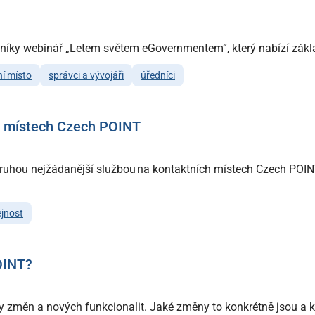
dníky webinář „Letem světem eGovernmentem“, který nabízí zákl
í místo
správci a vývojáři
úředníci
ích místech Czech POINT
ě druhou nejžádanější službou na kontaktních místech Czech PO
ejnost
OINT?
 změn a nových funkcionalit. Jaké změny to konkrétně jsou a kt