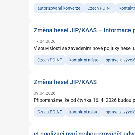
autorizovaná konverze
Czech POINT
kontaktn
Změna hesel JIP/KAAS – Informace pr
17.04.2026
V souvislosti se zavedením nové politiky hese
Czech POINT
kontaktní místo
správci a vývojá
Změna hesel JIP/KAAS
09.04.2026
Připomínáme, že od čtvrtka 16. 4. 2026 budou p
Czech POINT
kontaktní místo
správci a vývojá
eLegalizaci nyní mohou provádět adv