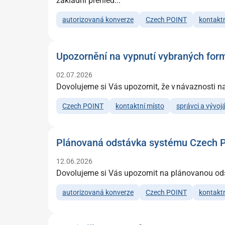
základní přehled...
autorizovaná konverze
Czech POINT
kontaktn
Upozornění na vypnutí vybraných fo
02.07.2026
Dovolujeme si Vás upozornit, že v návaznosti na 
Czech POINT
kontaktní místo
správci a vývojá
Plánovaná odstávka systému Czech 
12.06.2026
Dovolujeme si Vás upozornit na plánovanou odst
autorizovaná konverze
Czech POINT
kontaktn