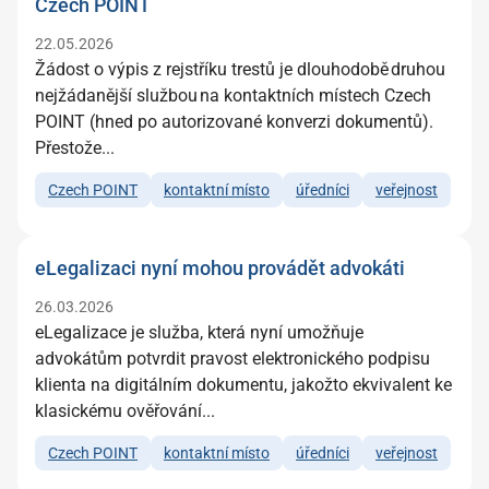
Czech POINT
22.05.2026
Žádost o výpis z rejstříku trestů je dlouhodobě druhou
nejžádanější službou na kontaktních místech Czech
POINT (hned po autorizované konverzi dokumentů).
Přestože...
Czech POINT
kontaktní místo
úředníci
veřejnost
eLegalizaci nyní mohou provádět advokáti
26.03.2026
eLegalizace je služba, která nyní umožňuje
advokátům potvrdit pravost elektronického podpisu
klienta na digitálním dokumentu, jakožto ekvivalent ke
klasickému ověřování...
Czech POINT
kontaktní místo
úředníci
veřejnost