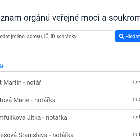
znam orgánů veřejné moci a soukrom
Hledat
áři
t Martin - notář
ID:
tová Marie - notářka
ID:
fulíková Jitka - notářka
ID:
ešová Stanislava - notářka
ID: