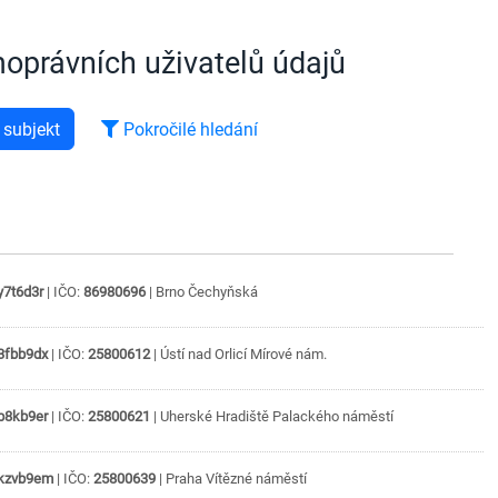
oprávních uživatelů údajů
 subjekt
Pokročilé hledání
y7t6d3r
| IČO:
86980696
|
Brno
Čechyňská
3fbb9dx
| IČO:
25800612
|
Ústí nad Orlicí
Mírové nám.
b8kb9er
| IČO:
25800621
|
Uherské Hradiště
Palackého náměstí
kzvb9em
| IČO:
25800639
|
Praha
Vítězné náměstí