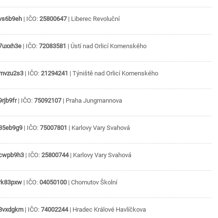
vs6b9eh
| IČO:
25800647
|
Liberec
Revoluční
7uxxh3e
| IČO:
72083581
|
Ústí nad Orlicí
Komenského
mvzu2s3
| IČO:
21294241
|
Týniště nad Orlicí
Komenského
9rjb9fr
| IČO:
75092107
|
Praha
Jungmannova
35eb9g9
| IČO:
75007801
|
Karlovy Vary
Svahová
cwpb9h3
| IČO:
25800744
|
Karlovy Vary
Svahová
rk83pxw
| IČO:
04050100
|
Chomutov
Školní
3vxdgkm
| IČO:
74002244
|
Hradec Králové
Havlíčkova