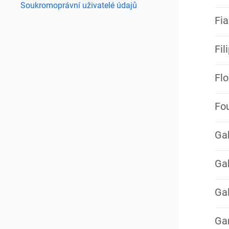
Soukromoprávní uživatelé údajů
Fia
Fil
Flo
Fou
Ga
Gab
Gal
Gan