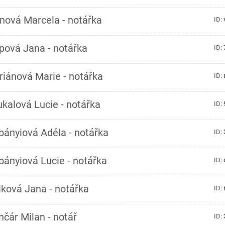
nová Marcela - notářka
ID:
ipová Jana - notářka
ID:
riánová Marie - notářka
ID:
kalová Lucie - notářka
ID:
bányiová Adéla - notářka
ID:
ányiová Lucie - notářka
ID:
ková Jana - notářka
ID:
čár Milan - notář
ID: