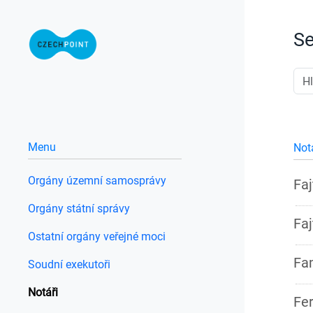
Se
Menu
Not
Orgány územní samosprávy
Faj
Orgány státní správy
Faj
Ostatní orgány veřejné moci
Fam
Soudní exekutoři
Notáři
Fer