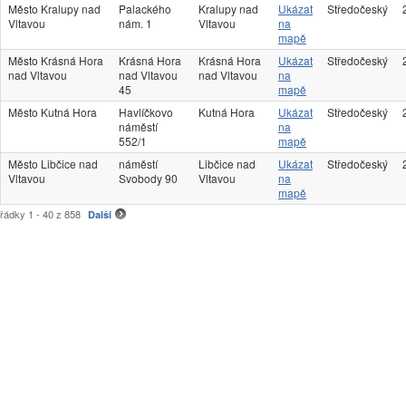
Město Kralupy nad
Palackého
Kralupy nad
Ukázat
Středočeský
Vltavou
nám. 1
Vltavou
na
mapě
Město Krásná Hora
Krásná Hora
Krásná Hora
Ukázat
Středočeský
nad Vltavou
nad Vltavou
nad Vltavou
na
45
mapě
Město Kutná Hora
Havlíčkovo
Kutná Hora
Ukázat
Středočeský
náměstí
na
552/1
mapě
Město Libčice nad
náměstí
Libčice nad
Ukázat
Středočeský
Vltavou
Svobody 90
Vltavou
na
mapě
řádky 1 - 40 z 858
Další