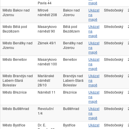
Pavla 44
mapě
Město Bakov nad
Mírové
Bakov nad
Ukázat
Středočeský
Jizerou
náměstí 208
Jizerou
na
mapě
Město Bělá pod
Masarykovo
Bělá pod
Ukázat
Středočeský
Bezdězem
náměstí 90
Bezdězem
na
mapě
Město Benátky nad
Zámek 49/1
Benátky nad
Ukázat
Středočeský
Jizerou
Jizerou
na
mapě
Město Benešov
Masarykovo
Benešov
Ukázat
Středočeský
náměstí 100
na
mapě
Město Brandýs nad
Mariánské
Brandýs nad
Ukázat
Středočeský
Labem-Stará
náměstí
Labem-Stará
na
Boleslav
28/10
Boleslav
mapě
Město Březnice
Náměstí 11
Březnice
Ukázat
Středočeský
na
mapě
Město Buštěhrad
Revoluční
Buštěhrad
Ukázat
Středočeský
1/4
na
mapě
Město Bystřice
Dr. E.
Bystřice
Ukázat
Středočeský