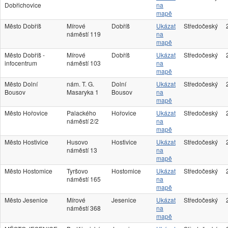
Dobřichovice
na
mapě
Město Dobříš
Mírové
Dobříš
Ukázat
Středočeský
náměstí 119
na
mapě
Město Dobříš -
Mírové
Dobříš
Ukázat
Středočeský
infocentrum
náměstí 103
na
mapě
Město Dolní
nám. T. G.
Dolní
Ukázat
Středočeský
Bousov
Masaryka 1
Bousov
na
mapě
Město Hořovice
Palackého
Hořovice
Ukázat
Středočeský
náměstí 2/2
na
mapě
Město Hostivice
Husovo
Hostivice
Ukázat
Středočeský
náměstí 13
na
mapě
Město Hostomice
Tyršovo
Hostomice
Ukázat
Středočeský
náměstí 165
na
mapě
Město Jesenice
Mírové
Jesenice
Ukázat
Středočeský
náměstí 368
na
mapě