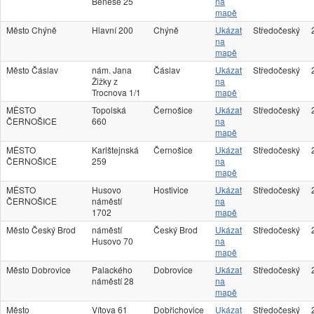
Beneše 25
na
mapě
Město Chýně
Hlavní 200
Chýně
Ukázat
Středočeský
na
mapě
Město Čáslav
nám. Jana
Čáslav
Ukázat
Středočeský
Žižky z
na
Trocnova 1/1
mapě
MĚSTO
Topolská
Černošice
Ukázat
Středočeský
ČERNOŠICE
660
na
mapě
MĚSTO
Karlštejnská
Černošice
Ukázat
Středočeský
ČERNOŠICE
259
na
mapě
MĚSTO
Husovo
Hostivice
Ukázat
Středočeský
ČERNOŠICE
náměstí
na
1702
mapě
Město Český Brod
náměstí
Český Brod
Ukázat
Středočeský
Husovo 70
na
mapě
Město Dobrovice
Palackého
Dobrovice
Ukázat
Středočeský
náměstí 28
na
mapě
Město
Vítova 61
Dobřichovice
Ukázat
Středočeský