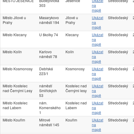
MĚSTO JESENICE
Budějovická
Jesenice
Ukázat
Středočeský
303
na
mapě
Město Jílové u
Masarykovo
Jílové u
Ukázat
Středočeský
Prahy
náměstí 194
Prahy
na
mapě
Město Klecany
U školky 74
Klecany
Ukázat
Středočeský
na
mapě
Město Kolín
Karlovo
Kolín
Ukázat
Středočeský
náměstí 78
na
mapě
Město Kosmonosy
Debřská
Kosmonosy
Ukázat
Středočeský
223/1
na
mapě
Město Kostelec
náměstí
Kostelec nad
Ukázat
Středočeský
nad Černými Lesy
Smiřických
Černými lesy
na
53
mapě
Město Kostelec
nám.
Kostelec nad
Ukázat
Středočeský
nad Labem
Komenského
Labem
na
1
mapě
Město Kouřim
Mírové
Kouřim
Ukázat
Středočeský
náměstí 145
na
mapě