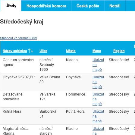
Úřady
Hospodářská komora
Česká pošta
Notáři
Středočeský kraj
Stáhnout ve formátu CSV
Název subjektu
Ulice
Město
Mapa
Region
Centrum správních
náměstí
Kladno
Ukázat
Středočeský
agend
Svobody
na
1960
mapě
Chyňava,26707,PP
Velká Strana
Chyňava
Ukázat
Středočeský
39
na
mapě
Detašované
Velvarská
Horoměřice
Ukázat
Středočeský
pracoviště
121
na
mapě
Kutná Hora
Barborská
Kutná Hora
Ukázat
Středočeský
51
na
mapě
Magistrát města
náměstí
Kladno
Ukázat
Středočeský
Kladna
starosty
na