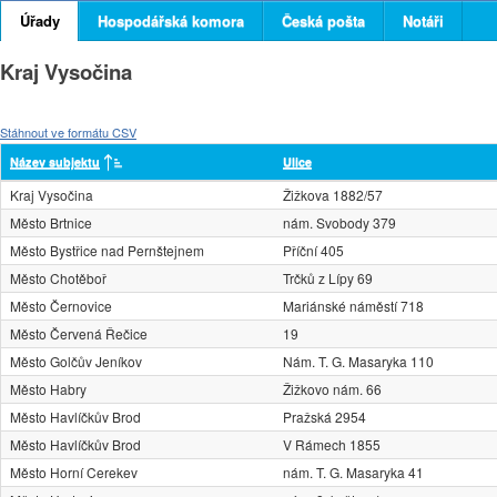
Úřady
Hospodářská komora
Česká pošta
Notáři
Kraj Vysočina
Stáhnout ve formátu CSV
Název subjektu
Ulice
Kraj Vysočina
Žižkova 1882/57
Město Brtnice
nám. Svobody 379
Město Bystřice nad Pernštejnem
Příční 405
Město Chotěboř
Trčků z Lípy 69
Město Černovice
Mariánské náměstí 718
Město Červená Řečice
19
Město Golčův Jeníkov
Nám. T. G. Masaryka 110
Město Habry
Žižkovo nám. 66
Město Havlíčkův Brod
Pražská 2954
Město Havlíčkův Brod
V Rámech 1855
Město Horní Cerekev
nám. T. G. Masaryka 41