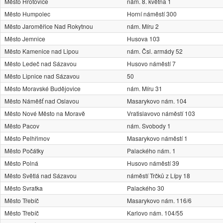
Město Hrotovice
nám. 8. května 1
Město Humpolec
Horní náměstí 300
Město Jaroměřice Nad Rokytnou
nám. Míru 2
Město Jemnice
Husova 103
Město Kamenice nad Lipou
nám. Čsl. armády 52
Město Ledeč nad Sázavou
Husovo náměstí 7
Město Lipnice nad Sázavou
50
Město Moravské Budějovice
nám. Míru 31
Město Náměšť nad Oslavou
Masarykovo nám. 104
Město Nové Město na Moravě
Vratislavovo náměstí 103
Město Pacov
nám. Svobody 1
Město Pelhřimov
Masarykovo náměstí 1
Město Počátky
Palackého nám. 1
Město Polná
Husovo náměstí 39
Město Světlá nad Sázavou
náměstí Trčků z Lípy 18
Město Svratka
Palackého 30
Město Třebíč
Masarykovo nám. 116/6
Město Třebíč
Karlovo nám. 104/55