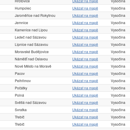
Hrotovice
Ukázat na mapě
Vysočina
Humpolec
Ukázat na mapě
Vysočina
Jaroměřice nad Rokytnou
Ukázat na mapě
Vysočina
Jemnice
Ukázat na mapě
Vysočina
Kamenice nad Lipou
Ukázat na mapě
Vysočina
Ledeč nad Sázavou
Ukázat na mapě
Vysočina
Lipnice nad Sázavou
Ukázat na mapě
Vysočina
Moravské Budějovice
Ukázat na mapě
Vysočina
Náměšť nad Oslavou
Ukázat na mapě
Vysočina
Nové Město na Moravě
Ukázat na mapě
Vysočina
Pacov
Ukázat na mapě
Vysočina
Pelhřimov
Ukázat na mapě
Vysočina
Počátky
Ukázat na mapě
Vysočina
Polná
Ukázat na mapě
Vysočina
Světlá nad Sázavou
Ukázat na mapě
Vysočina
Svratka
Ukázat na mapě
Vysočina
Třebíč
Ukázat na mapě
Vysočina
Třebíč
Ukázat na mapě
Vysočina