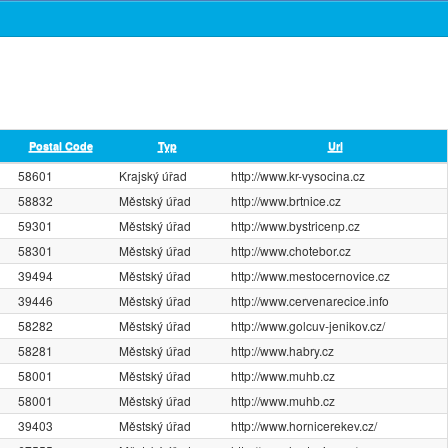
Postal Code
Typ
Url
58601
Krajský úřad
http://www.kr-vysocina.cz
58832
Městský úřad
http://www.brtnice.cz
59301
Městský úřad
http://www.bystricenp.cz
58301
Městský úřad
http://www.chotebor.cz
39494
Městský úřad
http://www.mestocernovice.cz
39446
Městský úřad
http://www.cervenarecice.info
58282
Městský úřad
http://www.golcuv-jenikov.cz/
58281
Městský úřad
http://www.habry.cz
58001
Městský úřad
http://www.muhb.cz
58001
Městský úřad
http://www.muhb.cz
39403
Městský úřad
http://www.hornicerekev.cz/