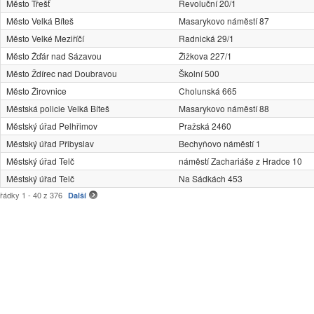
Město Třešť
Revoluční 20/1
Město Velká Bíteš
Masarykovo náměstí 87
Město Velké Meziříčí
Radnická 29/1
Město Žďár nad Sázavou
Žižkova 227/1
Město Ždírec nad Doubravou
Školní 500
Město Žirovnice
Cholunská 665
Městská policie Velká Bíteš
Masarykovo náměstí 88
Městský úřad Pelhřimov
Pražská 2460
Městský úřad Přibyslav
Bechyňovo náměstí 1
Městský úřad Telč
náměstí Zachariáše z Hradce 10
Městský úřad Telč
Na Sádkách 453
řádky 1 - 40 z 376
Další