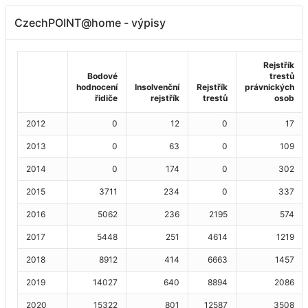
CzechPOINT@home - výpisy
Rejstřík
Bodové
trestů
hodnocení
Insolvenční
Rejstřík
právnických
řidiče
rejstřík
trestů
osob
2012
0
12
0
17
2013
0
63
0
109
2014
0
174
0
302
2015
3711
234
0
337
2016
5062
236
2195
574
2017
5448
251
4614
1219
2018
8912
414
6663
1457
2019
14027
640
8894
2086
2020
15322
801
12587
3508