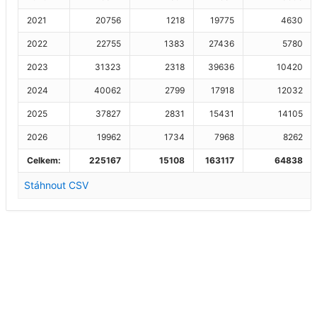
2021
20756
1218
19775
4630
2022
22755
1383
27436
5780
2023
31323
2318
39636
10420
2024
40062
2799
17918
12032
2025
37827
2831
15431
14105
2026
19962
1734
7968
8262
Celkem:
225167
15108
163117
64838
Stáhnout CSV