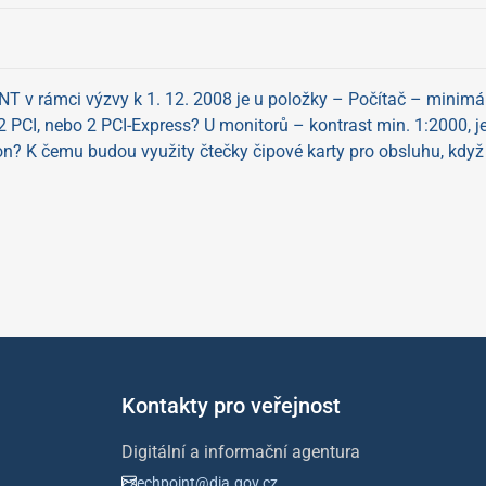
 v rámci výzvy k 1. 12. 2008 je u položky – Počítač – minimál
 2 PCI, nebo 2 PCI-Express? U monitorů – kontrast min. 1:2000, 
on? K čemu budou využity čtečky čipové karty pro obsluhu, když 
Kontakty pro veřejnost
Digitální a informační agentura
czechpoint@dia.gov.cz