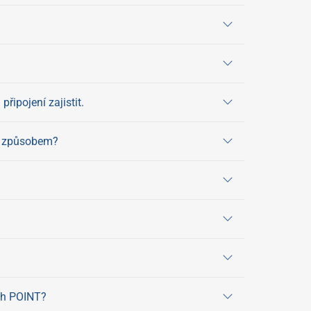
řipojení zajistit.
ým způsobem?
ech POINT?