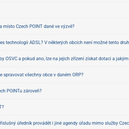
na místo Czech POINT dané ve výzvě?
řes technologii ADSL? V některých obcích není možné tento druh p
by OSVC a pokud ano, lze na jejich zřízení získat dotaci a jak
ude spravovat všechny obce v daném ORP?
zech POINTu zároveň?
T?
říslušný úředník provádět i jiné agendy úřadu mimo služby Cz