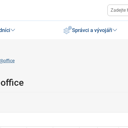
dníci
Správci a vývojáři
@office
office