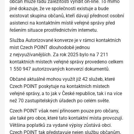
občan může řadu záležitostí vyřídit on-line. To mimo
jiné dokazuje, že ve společnosti existuje a bude
existovat skupina občanů, kteří dávají přednost osobní
asistenci na kontaktním místě veřejné správy před
řešením situace prostřednictvím internetu.
Služba Autorizované konverze je v rámci kontaktních
míst Czech POINT dlouhodobě jednou
z nejvyužívanějších. Za rok 2025 bylo na 7 211
kontaktních místech veřejné správy provedeno celkem
1 550 947 autorizovaných konverzí dokumentů.
Občané aktuálně mohou využít již 42 služeb, které
Czech POINT poskytuje na kontaktních místech
veřejné správy, a to jak v České republice, tak i na více
než 70 zastupitelských úřadech po celém světe.
Czech POINT však není přínosem pouze pro občany,
ale také pro obce, které tato kontaktní místa provozují.
Většina poplatků za vydané výpisy zůstává obci.
Czech POINT tak představuje nejen službu občanům,