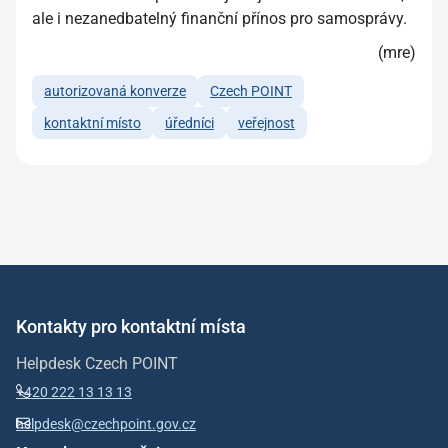
ale i nezanedbatelný finanční přínos pro samosprávy.
(mre)
autorizovaná konverze
Czech POINT
kontaktní místo
úředníci
veřejnost
Kontakty pro kontaktní místa
Helpdesk Czech POINT
+420 222 13 13 13
helpdesk@czechpoint.gov.cz