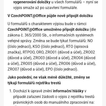
vygenerování doložky
u všech formulářů – nyní se
výpis smaže až po uzavření formuláře.
V CzechPOINT@Office půjde nově připojit doložku
U formulářů s charakterem výpisu bude v rámci
CzechPOINT@Office umožněno připojit doložku
(dle
zákona č. 365/2000 Sb., o informačních systémech
veřejné správy. Změna se bude týkat formulářů:
NO
(číslo jednací), KSO (číslo jednací), RTO (spisová
značka), RTPOO, ORO, ZRO01 (důvod a účel), ZRO02
(důvod a účel), ZRO03 (důvod a účel), ZRO04 (důvod
a účel), ZRO05 (důvod a účel), ZRO06 (důvod a účel),
ZRO07 (důvod a účel), EPO (číslo jednací).
Jako poslední, ne však méně důležité, změny se
týkají formulářů rejstříku trestů
Dochází k úpravě znění
informační hlášky
v
případě zařazení žádosti o výpis z rejstříku trestů
právnických osob do manuálního zpracování na: