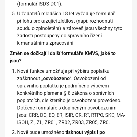
(formulář ISDS-D01).
U žadatelů mladších 18 let vyžaduje formulář
přílohu prokazující zletilost (např. rozhodnutí
soudu o zplnoletění) a zároveň jsou všechny tyto
žádosti postoupeny do správního řízení
k manuálnímu zpracování.
Změn se dočkají i další formuláře KMVS, jaké to
jsou?
Nová funkce umožňuje při výběru poplatku
zaškrtnout „
osvobozeno“
. Osvobození od
správního poplatku je podmíněno výběrem
konkrétního písmena § 8 zákona o správních
poplatcích, dle kterého je osvobození provedeno.
Dotčené formuláře s doplněným osvobozením
jsou: CRR, DC, EO, ER, ISIR, OR, RT, RTPO, SKD, MA-
ISOH, ZI, ZL, ZR01, ZR02, ZR03, ZR05, ZR0.
Nově bude umožněno
tisknout výpis i po