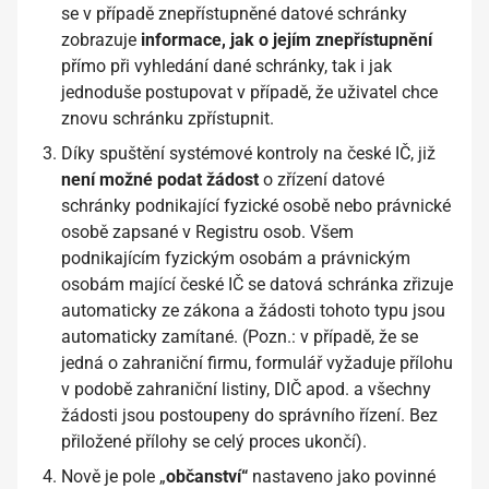
se v případě znepřístupněné datové schránky
zobrazuje
informace, jak o jejím znepřístupnění
přímo při vyhledání dané schránky, tak i jak
jednoduše postupovat v případě, že uživatel chce
znovu schránku zpřístupnit.
Díky spuštění systémové kontroly na české IČ, již
není možné podat žádost
o zřízení datové
schránky podnikající fyzické osobě nebo právnické
osobě zapsané v Registru osob. Všem
podnikajícím fyzickým osobám a právnickým
osobám mající české IČ se datová schránka zřizuje
automaticky ze zákona a žádosti tohoto typu jsou
automaticky zamítané.
(Pozn.: v případě, že se
jedná o zahraniční firmu, formulář vyžaduje přílohu
v podobě zahraniční listiny, DIČ apod. a všechny
žádosti jsou postoupeny do správního řízení. Bez
přiložené přílohy se celý proces ukončí).
Nově je pole „
občanství“
nastaveno jako povinné