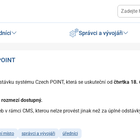
dníci
Správci a vývojáři
POINT
stávku systému Czech POINT, která se uskuteční od
čtvrtka 18.
 rozmez
í dostupn
ý.
 v rámci CMS, kterou nelze provést jinak než za úplné odstávk
í místo
správci a vývojáři
úředníci