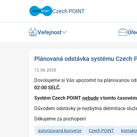
Czech POINT
Veřejnost
Úře
Plánovaná odstávka systému Czech 
12.06.2026
Dovolujeme si Vás upozornit na plánovanou od
02:00 SELČ.
Systém Czech POINT
nebude
v
tomto
časov
ém
Důvodem odstávky je nezbytná delimitace služeb
Děkujeme za pochopení
autorizovaná konverze
Czech POINT
kontaktn