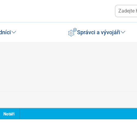
dníci
Správci a vývojáři