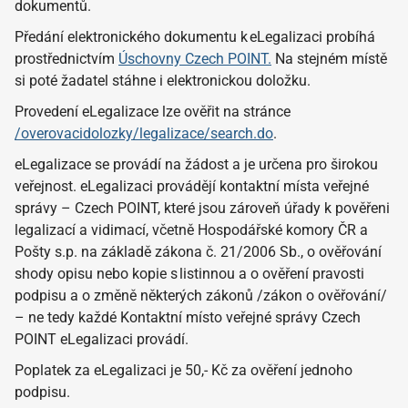
dokumentů.
Předání elektronického dokumentu k eLegalizaci probíhá
prostřednictvím
Úschovny Czech POINT.
Na stejném místě
si poté žadatel stáhne i elektronickou doložku.
Provedení eLegalizace lze ověřit na stránce
/overovacidolozky/legalizace/search.do
.
eLegalizace se provádí na žádost a je určena pro širokou
veřejnost. eLegalizaci provádějí kontaktní místa veřejné
správy – Czech POINT, které jsou zároveň úřady k pověřeni
legalizací a vidimací, včetně Hospodářské komory ČR a
Pošty s.p. na základě zákona č. 21/2006 Sb., o ověřování
shody opisu nebo kopie s listinnou a o ověření pravosti
podpisu a o změně některých zákonů /zákon o ověřování/
– ne tedy každé Kontaktní místo veřejné správy Czech
POINT eLegalizaci provádí.
Poplatek za eLegalizaci je 50,- Kč za ověření jednoho
podpisu.