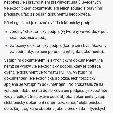
nepotvrzuje správnost ani pravdivost údajů uvedených
v elektronickém dokumentu ani jejich soulad s právními
předpisy. Úřad za obsah dokumentu neodpovídá.
Při eLegalizaci je možné ověřit elektronický podpis
„prostý“ elektronický podpis (vytvořený ve wordu, v pdf,
scan podpisu apod.),
zaručený elektronický podpis (komerční i kvalifikovaný
za podmínky, že není porušena integrita dokumentu).
Vstupním dokumentem, elektronickým dokumentem, na
němž se vyskytuje elektronický podpis, který je potřeba
ověřit, je dokument ve formátu PDF/A. Výstupním
dokumentem je elektronická doložka, technologicky
spojená se vstupním dokumentem. Pro prokázání, že na
vstupním dokumentu došlo k ověření podpisu, je zapotřebí
vždy předložit (respektive odeslat) oba dokumenty (vstupní
elektronický dokument i s ním „svázanou“ elektronickou
doložku). Logika je obdobná jako u předkládání fyzických