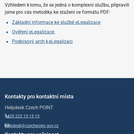
Vzhledem k tomu, že se jedná o komplexní službu, připravili
jsme pro vás metodiky ke stažení ve formátu PDF:
Základní informace ke službě eLegalizace
Ověření eLegalizace
Podpisový arch k eLegalizaci
Kontakty pro kontaktní místa
Helpdesk Czech POINT
+420 222 13 13 13
helpdesk@czechpoint.gov.cz