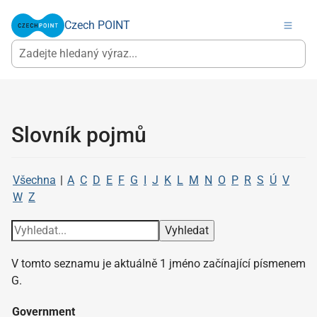
Czech POINT
Slovník pojmů
Všechna
|
A
C
D
E
F
G
I
J
K
L
M
N
O
P
R
S
Ú
V
W
Z
V tomto seznamu je aktuálně 1 jméno začínající písmenem
G.
Government