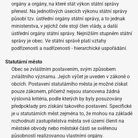
orgány a orgány, na které stát výkon státní správy
přenesl. Na jednotlivých úsecích výkonu státní správy
působí tzv. ústřední orgány státní správy, a to jednak
ministerstva, v jejichž čele stojí člen vlády, a další
ústřední orgány státní správy. Nejnižším stupněm státní
správy je obec. Ve státní správě platí vztahy
podřízenosti a nadřízenosti - hierarchické uspořádání.
Statutární město
Obec se zvláštním postavením, svým způsobem
zvláštního významu. Jejich výčet je uveden v zákoně o
obcích. Postavení statutárního města je možné získat
pouze zákonem, přičemž nejsou stanovena žádná
výslovná kritéria, podle kterých by byly posuzovány
předpoklady pro získání takového postavení. Specifické
je u statutárních měst zejména to, že mohou na základě
rozhodnutí zastupitelstva města své území členit na
městské obvody nebo městské části se svěřenou
působností realizovanou vlastními orgány.