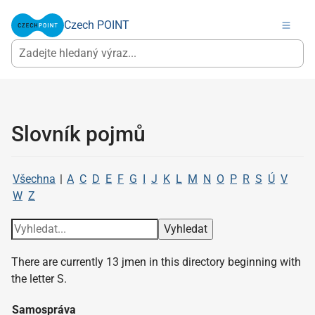
Czech POINT
Slovník pojmů
Všechna
|
A
C
D
E
F
G
I
J
K
L
M
N
O
P
R
S
Ú
V
W
Z
There are currently 13 jmen in this directory beginning with
the letter S.
Samospráva